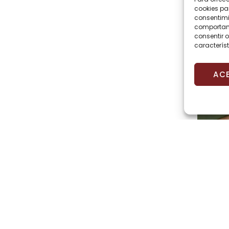
cookies pa
consentimi
comportami
consentir o
característ
AC
C
Si 
ne
du
no
ay