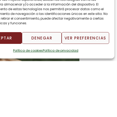
14003-CÓRDOBA
ra almacenar y/o acceder a la información del dispositivo. El
ento de estas tecnologías nos permitirá procesar datos como el
ateneodecordoba@gmail.com
ento de navegación o las identificaciones únicas en este sitio. No
 retirar el consentimiento, puede afectar negativamente a ciertas
icas y funciones.
EPTAR
DENEGAR
VER PREFERENCIAS
Política de cookies
Política de privacidad
ontacto
tienes alguna pregunta o
cesitas más información, no
des en ponerte en contacto con
sotros. Estaremos encantados de
udarte.