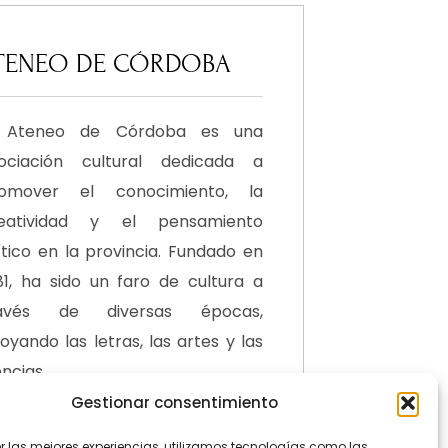
TENEO DE CÓRDOBA
l Ateneo de Córdoba es una
ociación cultural dedicada a
omover el conocimiento, la
eatividad y el pensamiento
ítico en la provincia. Fundado en
81, ha sido un faro de cultura a
ravés de diversas épocas,
oyando las letras, las artes y las
encias.
Gestionar consentimiento
C/ Rodríguez Sánchez, 7 –
er las mejores experiencias, utilizamos tecnologías como las