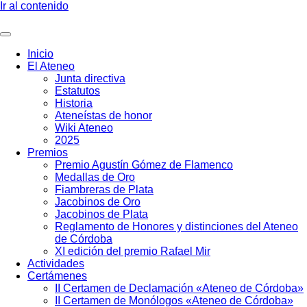
Ir al contenido
Inicio
El Ateneo
Junta directiva
Estatutos
Historia
Ateneístas de honor
Wiki Ateneo
2025
Premios
Premio Agustín Gómez de Flamenco
Medallas de Oro
Fiambreras de Plata
Jacobinos de Oro
Jacobinos de Plata
Reglamento de Honores y distinciones del Ateneo
de Córdoba
XI edición del premio Rafael Mir
Actividades
Certámenes
II Certamen de Declamación «Ateneo de Córdoba»
II Certamen de Monólogos «Ateneo de Córdoba»