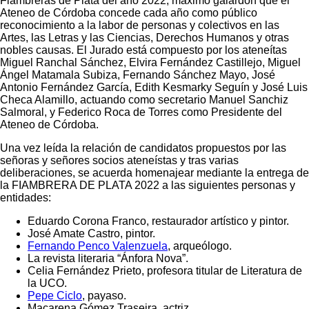
Fiambreras de Plata del año 2022, máximo galardón que el
Ateneo de Córdoba concede cada año como público
reconocimiento a la labor de personas y colectivos en las
Artes, las Letras y las Ciencias, Derechos Humanos y otras
nobles causas. El Jurado está compuesto por los ateneítas
Miguel Ranchal Sánchez, Elvira Fernández Castillejo, Miguel
Ángel Matamala Subiza, Fernando Sánchez Mayo, José
Antonio Fernández García, Edith Kesmarky Seguín y José Luis
Checa Alamillo, actuando como secretario Manuel Sanchiz
Salmoral, y Federico Roca de Torres como Presidente del
Ateneo de Córdoba.
Una vez leída la relación de candidatos propuestos por las
señoras y señores socios ateneístas y tras varias
deliberaciones, se acuerda homenajear mediante la entrega de
la FIAMBRERA DE PLATA 2022 a las siguientes personas y
entidades:
Eduardo Corona Franco, restaurador artístico y pintor.
José Amate Castro, pintor.
Fernando Penco Valenzuela
, arqueólogo.
La revista literaria “Ánfora Nova”.
Celia Fernández Prieto, profesora titular de Literatura de
la UCO.
Pepe Ciclo
, payaso.
Macarena Gómez Traseira, actriz.